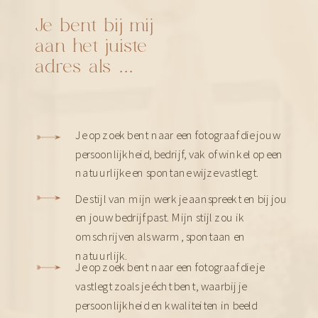
Je bent bij mij
aan het juiste
adres als ...
Je op zoek bent naar een fotograaf die jouw
persoonlijkheid, bedrijf, vak of winkel op een
natuurlijke en spontane wijze vastlegt.
De stijl van mijn werk je aanspreekt en bij jou
en jouw bedrijf past. Mijn stijl zou ik
omschrijven als warm, spontaan en
natuurlijk.
Je op zoek bent naar een fotograaf die je
vastlegt zoals je écht bent, waarbij je
persoonlijkheid en kwaliteiten in beeld